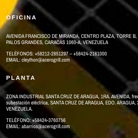
OFICINA
AVENIDA FRANCISCO DE MIRANDA, CENTRO PLAZA, TORRE B, 
PALOS GRANDES, CARACAS 1060-A, VENEZUELA
TELÉFONOS: +58212-2851297 – +58424-2161000
EMAIL: cleython@acerogrill.com
PLANTA
ZONA INDUSTRIAL SANTA CRUZ DE ARAGUA, 1RA. AVENIDA, frent
subestación eléctrica, SANTA CRUZ DE ARAGUA, EDO. ARAGUA, 
VENEZUELA.
TELÉFONO: +58424-3760756
EMAIL: abarrios@acerogrill.com