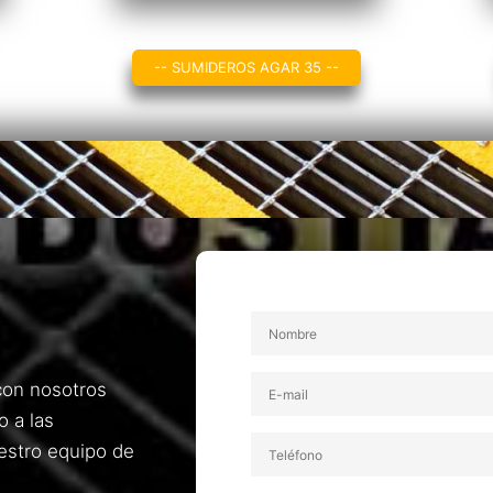
-- SUMIDEROS AGAR 35 --
con nosotros
o a las
estro equipo de